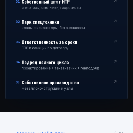
Собственный штат ИТР
01
инженеры, сметчики, геодезисты
Парк спецтехники
02
краны, экскаваторы, бетононасосы
Ответственность за сроки
03
ГПР и санкции по договору
Подряд полного цикла
04
проектирование + техзаказчик + генподряд
Собственное производство
05
металлоконструкции и узлы