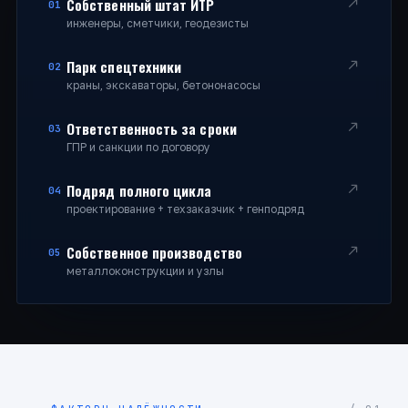
Собственный штат ИТР
01
инженеры, сметчики, геодезисты
Парк спецтехники
02
краны, экскаваторы, бетононасосы
Ответственность за сроки
03
ГПР и санкции по договору
Подряд полного цикла
04
проектирование + техзаказчик + генподряд
Собственное производство
05
металлоконструкции и узлы